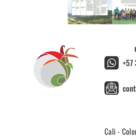
+57 
cont
Cali - Col