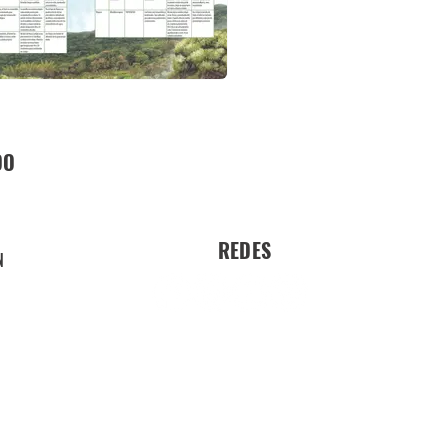
DO
REDES
N