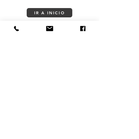
IR A INICIO
CONTACTO
+57 301 400 15 86
contacto@naturalezacreativa.org
Cali - Colombia
REDES
Copyright © 2025 Naturaleza Creativa /
Cali, Colombia