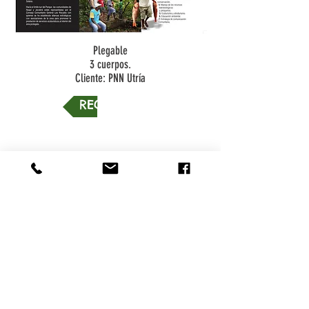
Plegable
3 cuerpos.
Cliente: PNN Utría
REGRESAR
IR A INICIO
CONTACTO
+57 301 400 15 86
contacto@naturalezacreativa.org
Cali - Colombia