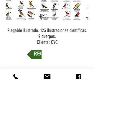
Plegable ilustrado. 123 ilustraciones científicas.
9 cuerpos.
Cliente: CVC
REGRESAR
IR A INICIO
CONTACTO
+57 301 400 15 86
contacto@naturalezacreativa.org
Cali - Colombia